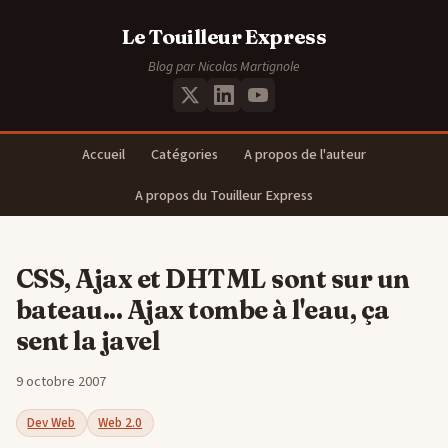
Le Touilleur Express
Blog par Nicolas Martignole
Accueil
Catégories
A propos de l'auteur
A propos du Touilleur Express
CSS, Ajax et DHTML sont sur un
bateau... Ajax tombe à l'eau, ça
sent la javel
9 octobre 2007
Dev Web
Web 2.0