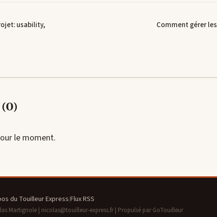
ojet: usability,
Comment gérer les
(0)
our le moment.
pos du Touilleur Express
|
Flux RSS
s Martignole | nicolas@touilleur-express.fr | Propulsé par GoTouilleur