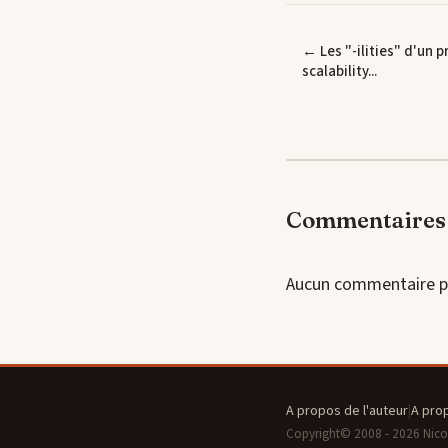
← Les "-ilities" d'un pr
scalability...
Commentaires 
Aucun commentaire p
A propos de l'auteur
|
A pro
Copyright© 2008 - 2026 Nicola