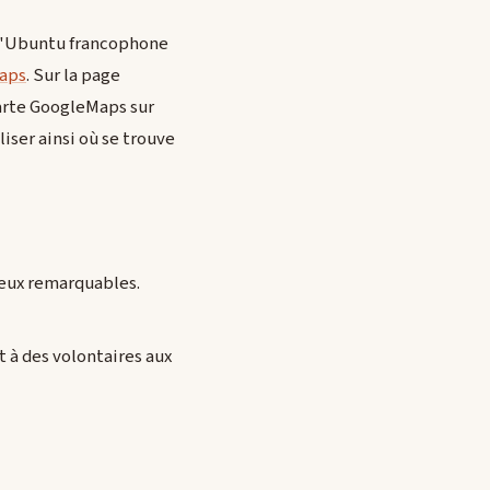
rs d'Ubuntu francophone
aps
. Sur la page
carte GoogleMaps sur
liser ainsi où se trouve
lieux remarquables.
t à des volontaires aux