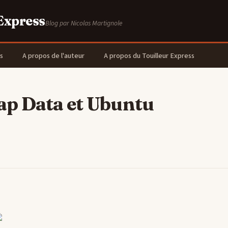
 Express
Blog par Nicolas Martignole
s
A propos de l'auteur
A propos du Touilleur Express
p Data et Ubuntu