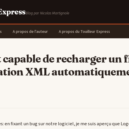
 Express
Blog par Nicolas Martignole
s
A propos de l'auteur
A propos du Touilleur Express
 capable de recharger un f
ation XML automatiquem
s: en fixant un bug sur notre logiciel, je me suis aperçu que Log