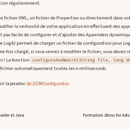
tion régulierement.
un fichier XML, un fichier de Properties ou directement dans vot
odifier la verbosité de votre application en effectuant des ap
st pas facile de configurer et d'ajouter des Appenders dynamiq
e Log4J permet de charger un fichier de configuration pour Lo
e fois chargé, si vous veniez à modifier le fichier, vous devez
n ! La fonction
configureAndWatch(String file, long d
 fichier automatiquement toutes les n milliseconds.
oir la javadoc
de DOMConfigurator
.
ader et Java
Formation JBoss for Adv