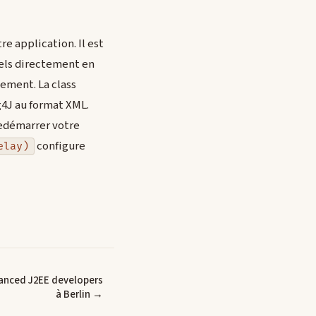
re application. Il est
pels directement en
uement. La class
g4J au format XML.
 redémarrer votre
configure
elay)
anced J2EE developers
à Berlin →