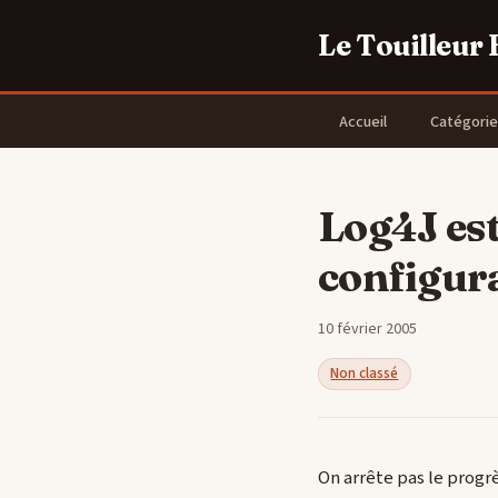
Le Touilleur
Accueil
Catégorie
Log4J est
configur
10 février 2005
Non classé
On arrête pas le progrè