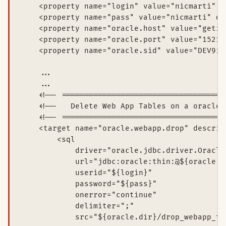
    <property name="login" value="nicmarti" d
    <property name="pass" value="nicmarti" de
    <property name="oracle.host" value="getix
    <property name="oracle.port" value="1521"
    <property name="oracle.sid" value="DEV9i"
    ...

    ...

    <!-- ====================================
    <!--   Delete Web App Tables on a oracle 
    <!-- ====================================
    <target name="oracle.webapp.drop" descrip
        <sql

            driver="oracle.jdbc.driver.OracleD
            url="jdbc:oracle:thin:@${oracle.h
            userid="${login}"

            password="${pass}"

            onerror="continue"

            delimiter=";"

            src="${oracle.dir}/drop_webapp_tab