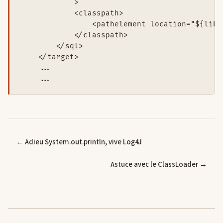
            >

            <classpath>

                <pathelement location="${lib.
            </classpath>

        </sql>

    </target>

    ...

← Adieu System.out.println, vive Log4J
Astuce avec le ClassLoader →