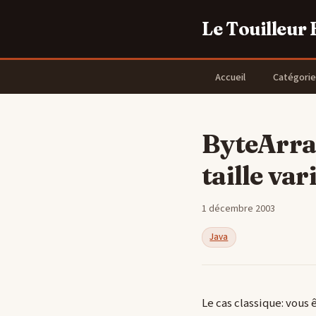
Le Touilleur
Accueil
Catégorie
ByteArra
taille var
1 décembre 2003
Java
Le cas classique: vous