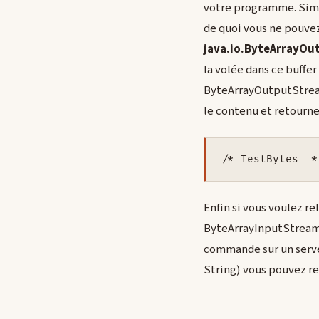
votre programme. Simp
de quoi vous ne pouvez 
java.io.ByteArrayO
la volée dans ce buffer
ByteArrayOutputStream.
le contenu et retourne
/* TestBytes  *
Enfin si vous voulez r
ByteArrayInputStream. 
commande sur un serveu
String) vous pouvez re