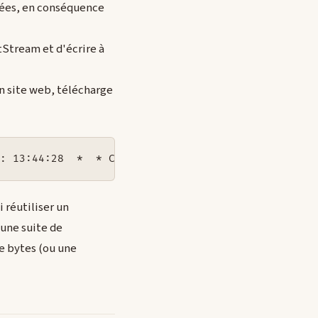
nées, en conséquence
tStream et d'écrire à
n site web, télécharge
e: 13:44:28  *  * Copyright (c) 2003 Nicolas Marti
 réutiliser un
une suite de
de bytes (ou une