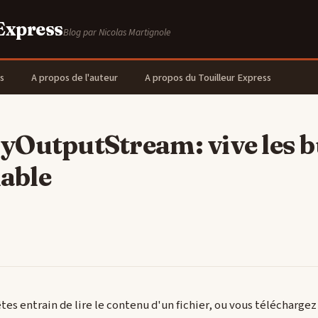
 Express
Blog par Nicolas Martignole
s
A propos de l'auteur
A propos du Touilleur Express
yOutputStream: vive les b
iable
 êtes entrain de lire le contenu d'un fichier, ou vous téléchar