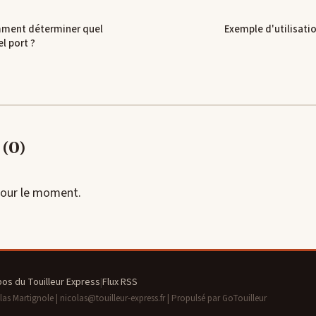
ment déterminer quel
Exemple d'utilisatio
l port ?
(0)
our le moment.
pos du Touilleur Express
|
Flux RSS
s Martignole | nicolas@touilleur-express.fr | Propulsé par GoTouilleur